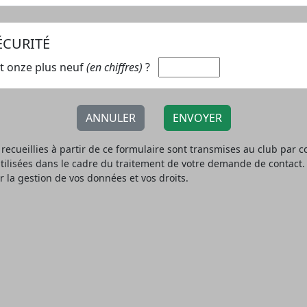
ÉCURITÉ
t onze plus neuf
(en chiffres)
?
ANNULER
ENVOYER
recueillies à partir de ce formulaire sont transmises au club par c
utilisées dans le cadre du traitement de votre demande de contact.
r la gestion de vos données et vos droits.